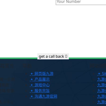
get a call back
9游戏官方
导航
网站地
网页版九游
Si
网唯一正版
产品展示
九游
【导航：
游戏中心
九游
官网-登录-
服务宗旨
九游
沟通九游官网
九游
碑,公平公
九游