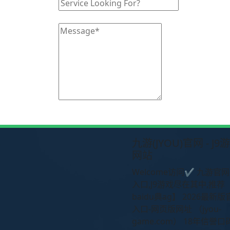
九游(JYOU)官网 - J
网站
Welcome访问✔ 九游官
入口,J9游戏尽在其中,推荐
baidu典ag】 2026最新版
入口-网页版网址 （jyou-
game.com） 18年信誉口