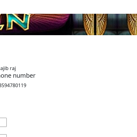
hone number
3594780119