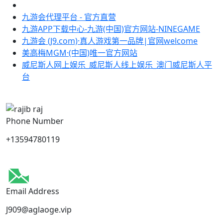
九游会代理平台 - 官方直营
九游APP下载中心-九游(中国)官方网站-NINEGAME
九游会 (J9.com)·真人游戏第一品牌|官网welcome
美高梅MGM·(中国)唯一官方网站
威尼斯人网上娱乐_威尼斯人线上娱乐_澳门威尼斯人平
台
Phone Number
+13594780119
Email Address
J909@aglaoge.vip