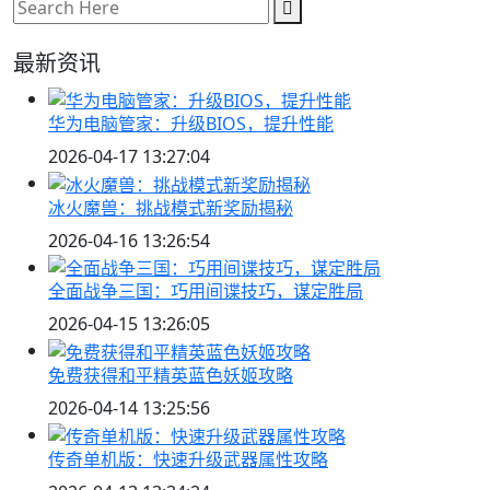
最新资讯
华为电脑管家：升级BIOS，提升性能
2026-04-17 13:27:04
冰火魔兽：挑战模式新奖励揭秘
2026-04-16 13:26:54
全面战争三国：巧用间谍技巧，谋定胜局
2026-04-15 13:26:05
免费获得和平精英蓝色妖姬攻略
2026-04-14 13:25:56
传奇单机版：快速升级武器属性攻略