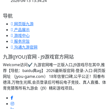
2026-04-13 13:34:24
导航
网页版九游
产品展示
游戏中心
服务宗旨
沟通九游官网
九游(JYOU)官网 - J9游戏官方网站
Welcome访问✔ 九游官网唯一正版入口,J9游戏尽在其中,推
荐【导航：baidu典ag】 2026最新版官网-登录-入口-网页版
网址 （jyou-game.com） 18年信誉口碑,公平公正！阳春布
德泽,万物生光辉,会员登录后可畅玩电子竞技、真人直播、体
育竞猜等所有九游会（J9）精彩游戏项目。