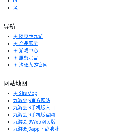
导航
网页版九游
产品展示
游戏中心
服务宗旨
沟通九游官网
网站地图
SiteMap
九游会J9官方网站
九游会J9手机版入口
九游会J9手机版官网
九游会J9Web网页版
九游会J9app下载地址