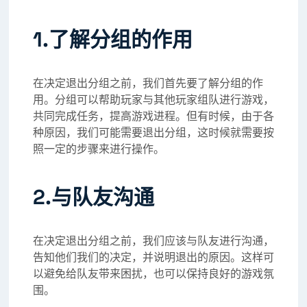
1.了解分组的作用
在决定退出分组之前，我们首先要了解分组的作
用。分组可以帮助玩家与其他玩家组队进行游戏，
共同完成任务，提高游戏进程。但有时候，由于各
种原因，我们可能需要退出分组，这时候就需要按
照一定的步骤来进行操作。
2.与队友沟通
在决定退出分组之前，我们应该与队友进行沟通，
告知他们我们的决定，并说明退出的原因。这样可
以避免给队友带来困扰，也可以保持良好的游戏氛
围。