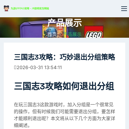
产品展示
首页
产品展示
三国志3攻略：巧妙退出分组策略
2026-03-31 13:54:11
三国志3攻略如何退出分组
在玩三国志3这款游戏时，加入分组是一个很常见
的操作，但有时候我们可能需要退出分组，要怎样
才能顺利退出呢？本文将从以下几个方面为大家详
细阐述。