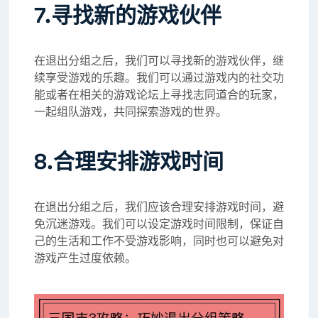
7.寻找新的游戏伙伴
在退出分组之后，我们可以寻找新的游戏伙伴，继
续享受游戏的乐趣。我们可以通过游戏内的社交功
能或者在相关的游戏论坛上寻找志同道合的玩家，
一起组队游戏，共同探索游戏的世界。
8.合理安排游戏时间
在退出分组之后，我们应该合理安排游戏时间，避
免沉迷游戏。我们可以设定游戏时间限制，保证自
己的生活和工作不受游戏影响，同时也可以避免对
游戏产生过度依赖。