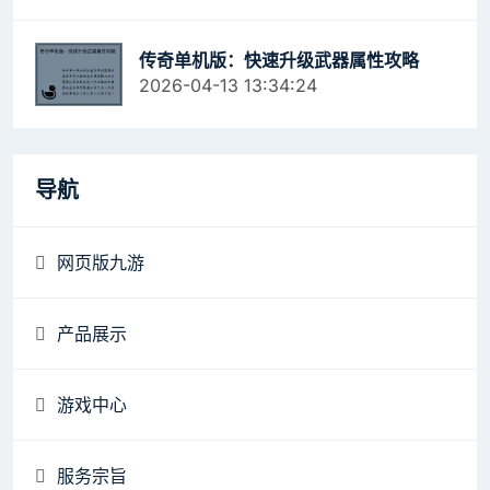
传奇单机版：快速升级武器属性攻略
2026-04-13 13:34:24
导航
网页版九游
产品展示
游戏中心
服务宗旨