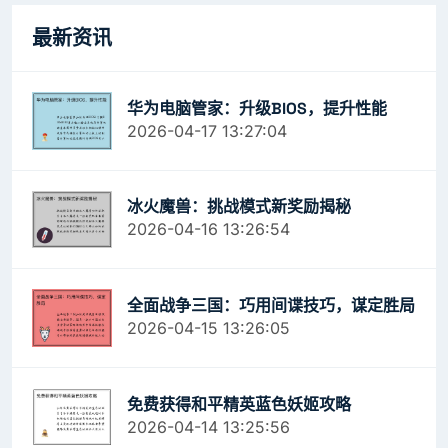
最新资讯
华为电脑管家：升级BIOS，提升性能
2026-04-17 13:27:04
冰火魔兽：挑战模式新奖励揭秘
2026-04-16 13:26:54
全面战争三国：巧用间谍技巧，谋定胜局
2026-04-15 13:26:05
免费获得和平精英蓝色妖姬攻略
2026-04-14 13:25:56