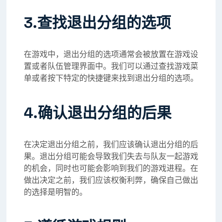
3.查找退出分组的选项
在游戏中，退出分组的选项通常会被放置在游戏设
置或者队伍管理界面中。我们可以通过查找游戏菜
单或者按下特定的快捷键来找到退出分组的选项。
4.确认退出分组的后果
在决定退出分组之前，我们应该确认退出分组的后
果。退出分组可能会导致我们失去与队友一起游戏
的机会，同时也可能会影响到我们的游戏进程。在
做出决定之前，我们应该权衡利弊，确保自己做出
的选择是明智的。